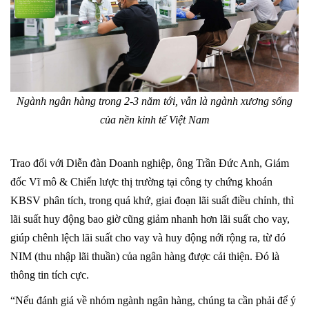
Ngành ngân hàng trong 2-3 năm tới, vẫn là ngành xương sống
của nền kinh tế Việt Nam
Trao đổi với Diễn đàn Doanh nghiệp, ông Trần Đức Anh, Giám
đốc Vĩ mô & Chiến lược thị trường tại công ty chứng khoán
KBSV phân tích, trong quá khứ, giai đoạn lãi suất điều chỉnh, thì
lãi suất huy động bao giờ cũng giảm nhanh hơn lãi suất cho vay,
giúp chênh lệch lãi suất cho vay và huy động nới rộng ra, từ đó
NIM (thu nhập lãi thuần) của ngân hàng được cải thiện. Đó là
thông tin tích cực.
“Nếu đánh giá về nhóm ngành ngân hàng, chúng ta cần phải để ý