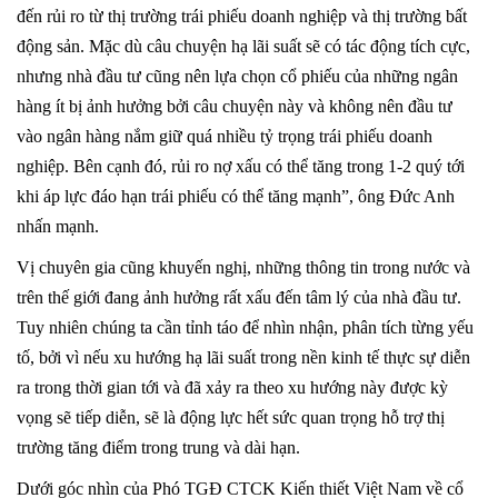
đến rủi ro từ thị trường trái phiếu doanh nghiệp và thị trường bất
động sản. Mặc dù câu chuyện hạ lãi suất sẽ có tác động tích cực,
nhưng nhà đầu tư cũng nên lựa chọn cổ phiếu của những ngân
hàng ít bị ảnh hưởng bởi câu chuyện này và không nên đầu tư
vào ngân hàng nắm giữ quá nhiều tỷ trọng trái phiếu doanh
nghiệp. Bên cạnh đó, rủi ro nợ xấu có thể tăng trong 1-2 quý tới
khi áp lực đáo hạn trái phiếu có thể tăng mạnh”, ông Đức Anh
nhấn mạnh.
Vị chuyên gia cũng khuyến nghị, những thông tin trong nước và
trên thế giới đang ảnh hưởng rất xấu đến tâm lý của nhà đầu tư.
Tuy nhiên chúng ta cần tỉnh táo để nhìn nhận, phân tích từng yếu
tố, bởi vì nếu xu hướng hạ lãi suất trong nền kinh tế thực sự diễn
ra trong thời gian tới và đã xảy ra theo xu hướng này được kỳ
vọng sẽ tiếp diễn, sẽ là động lực hết sức quan trọng hỗ trợ thị
trường tăng điểm trong trung và dài hạn.
Dưới góc nhìn của Phó TGĐ CTCK Kiến thiết Việt Nam về cổ