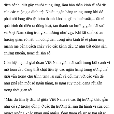
dịch bệnh, đứt gãy chuỗi cung ứng, làm bản thân kinh tế nội địa
của các cuộc gia đình trệ. Nhiều ngân hàng trung ương khi đó
phải nới lỏng tiền tệ, bơm thanh khoản, giảm thuế suất,... tất cả
quá trình đó diễn ra đồng loạt, tạo thành xu hướng giảm lãi suất
và Việt Nam cũng trong xu hướng như vậy. Khi lãi suất có xu
hướng giảm rõ nét, thì dòng tiền trong nền kinh tế sẽ phản ứng
mạnh mẽ bằng cách chảy vào các kênh đầu tư như bất động sản,
chứng khoán, hoặc tài sản số.
Còn hiện tại, là giai đoạn Việt Nam giảm lãi suất trong bối cảnh vĩ
mô toàn cầu đang thắt chặt tiền tệ, các ngân hàng trung ương thế
giới vẫn trong chu trình tăng lãi suất và đối mặt với các vấn đề
như phá sản một số ngân hàng, lo ngại suy thoái đang rất gần
trong thời gian tới.
“Mặc dù tâm lý đầu tư giữa Việt Nam và các thị trường khác gần
như có sự tương đồng, ở các thị trường tài sản thì hành vi của con
người không khác nhau quá nhiều, lòng tham và sự sợ hãi rất rõ