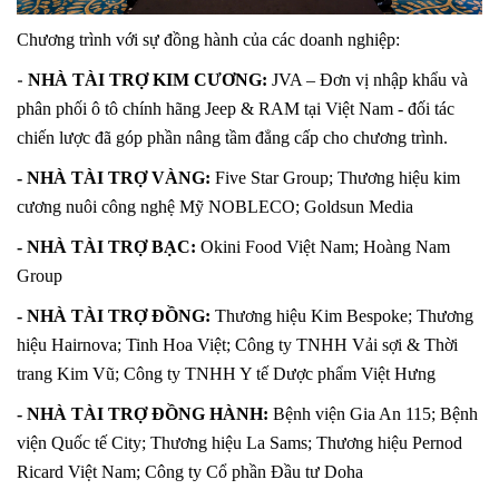
Chương trình với sự đồng hành của các doanh nghiệp:
-
NHÀ TÀI TRỢ KIM CƯƠNG:
JVA – Đơn vị nhập khẩu và
phân phối ô tô chính hãng Jeep & RAM tại Việt Nam - đối tác
chiến lược đã góp phần nâng tầm đẳng cấp cho chương trình.
- NHÀ TÀI TRỢ VÀNG:
Five Star Group; Thương hiệu kim
cương nuôi công nghệ Mỹ NOBLECO; Goldsun Media
- NHÀ TÀI TRỢ BẠC:
Okini Food Việt Nam; Hoàng Nam
Group
- NHÀ TÀI TRỢ ĐỒNG:
Thương hiệu Kim Bespoke; Thương
hiệu Hairnova; Tinh Hoa Việt; Công ty TNHH Vải sợi & Thời
trang Kim Vũ; Công ty TNHH Y tế Dược phẩm Việt Hưng
- NHÀ TÀI TRỢ ĐỒNG HÀNH:
Bệnh viện Gia An 115; Bệnh
viện Quốc tế City; Thương hiệu La Sams; Thương hiệu Pernod
Ricard Việt Nam; Công ty Cổ phần Đầu tư Doha