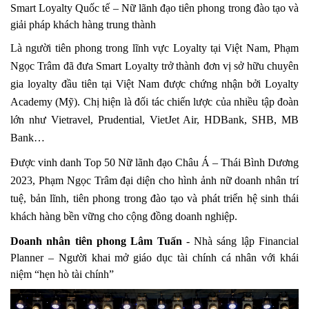
Smart Loyalty Quốc tế – Nữ lãnh đạo tiên phong trong đào tạo và
giải pháp khách hàng trung thành
Là người tiên phong trong lĩnh vực Loyalty tại Việt Nam, Phạm
Ngọc Trâm đã đưa Smart Loyalty trở thành đơn vị sở hữu chuyên
gia loyalty đầu tiên tại Việt Nam được chứng nhận bởi Loyalty
Academy (Mỹ). Chị hiện là đối tác chiến lược của nhiều tập đoàn
lớn như Vietravel, Prudential, VietJet Air, HDBank, SHB, MB
Bank…
Được vinh danh Top 50 Nữ lãnh đạo Châu Á – Thái Bình Dương
2023, Phạm Ngọc Trâm đại diện cho hình ảnh nữ doanh nhân trí
tuệ, bản lĩnh, tiên phong trong đào tạo và phát triển hệ sinh thái
khách hàng bền vững cho cộng đồng doanh nghiệp.
Doanh nhân tiên phong Lâm Tuấn
- Nhà sáng lập Financial
Planner – Người khai mở giáo dục tài chính cá nhân với khái
niệm “hẹn hò tài chính”