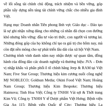
về lối sống tài chính chủ động, trách nhiệm và bền vững, góp
phần xây dựng nền tảng tài chính vững chắc cho nhiều gia đình
Việt.
Hạng mục Doanh nhân Tiên phong lĩnh vực Giáo dục – Đào tạo
là sự ghi nhận xứng đáng cho những cá nhân đã chọn con đường
khó nhưng bền vững: đầu tư vào tri thức, con người và tương lai.
Những đóng góp của họ không chỉ tạo ra giá trị cho hôm nay, mà
còn đặt nền móng cho sự phát triển lâu dài của xã hội Việt Nam.
Chương trình vinh danh năm nay nhận được sự quan tâm, đồng
hành của đông đảo các doanh nghiệp và thương hiệu:
JVA – Đơn
vị nhập khẩu và phân phối ô tô chính hãng Jeep & RAM tại Việt
Nam; Five Star Group; Thương hiệu kim cương nuôi công nghệ
Mỹ NOBLECO; Goldsun Media; Okini Food Việt Nam; Hoàng
Nam Group; Thương hiệu Kim Bespoke; Thương hiệu
Hairnova; Tinh Hoa Việt; Công ty TNHH Vải sợi & Thời trang
Kim Vũ; Công ty TNHH Y tế Dược phẩm Việt Hưng; Bệnh viện
Gia An 115; Bệnh viện Quốc tế City; Thương hiệu La