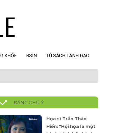
G KHỎE
BSIN
TỦ SÁCH LÃNH ĐẠO
ĐÁNG CHÚ Ý
Họa sĩ Trần Thảo
Hiền: "Hội họa là một