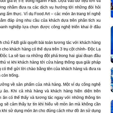
huỗi giá trị 5 E trong ngành F&B. Dựa vào dữ liệu lớn và
ướng nhằm đưa ra các dịch vụ hướng tới những đòi hỏi
 ẩm thực. Ví dụ Food Art – các món ăn trang trí nghệ
nhằm đáp ứng nhu cầu của khách dựa trên phân tích xu
anh nghiệp lựa chọn được công nghệ triển khai ở đâu
 chủ F&B giải quyết bài toán tương tác với khách hàng
m cho khách hàng có thể dựa trên 3 trụ cột chính- Độc Lạ
Độc Lạ sẽ tạo ra những đột phá trong hai giai đoạn đầu
thú vị khi khách hàng tới cửa hàng thông qua giải pháp
 có thể gửi lời chào bằng tên của khách hàng và đưa ra
 còn trống.
tưởng về sản phẩm của nhà hàng. Một ví dụ công nghệ
rụ ảo. Khi cả nhà hàng và khách hàng hiện diện trên
n ăn có thể thấy và tương tác ngay với những thông tin
g sẽ cảm thấy tự tin khi hiểu về món ăn mà không cần
tin khi sử dụng món ăn cho đúng cách như đồ ăn sử dụng