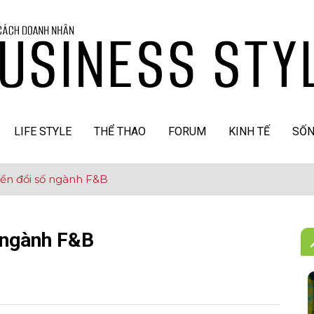
LIFE STYLE
THỂ THAO
FORUM
KINH TẾ
SỐN
ển đổi số ngành F&B
 ngành F&B