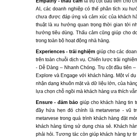
Empathy - thấu cảm
là trụ cột đầu tiên cho c
AI, các doanh nghiệp có thể phân tích xu h
chưa được đáp ứng và cảm xúc của khách hàng
thuật là xu hướng quan trọng thời gian tới 
hướng tiêu dùng. Thấu cảm cũng giúp cho do
trong toàn bộ hoạt động nhà hàng.
Experiences - trải nghiệm
giúp cho các doanh
trên toàn chuỗi dịch vụ. Chiến lược trải nghiệ
- Dễ Dàng – Nhanh Chóng. Trụ cột đầu tiên – 
Explore và Engage với khách hàng. Một ví dụ 
nhận dạng khuôn mặt và dữ liệu lớn, của hàng
lựa chọn chỗ ngồi mà khách hàng ưa thích vẫn
Ensure - đảm bảo
giúp cho khách hàng tin 
đầy hứa hẹn đó chính là metarverse - vũ t
metarvese trong quá trình khách hàng đặt mó
khách hàng từng sử dụng chia sẻ. Khách hàn
phải hỏi. Tương tác còn giúp khách hàng tự 