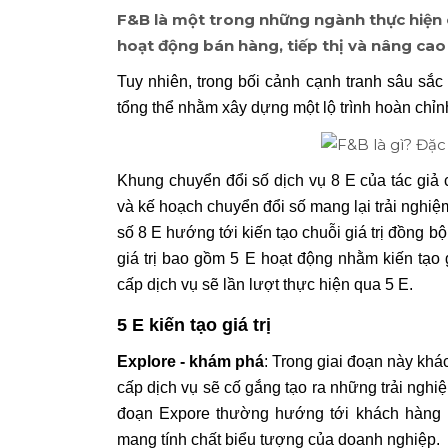
F&B là một trong những ngành thực hiện 
hoạt động bán hàng, tiếp thị và nâng cao
Tuy nhiên, trong bối cảnh cạnh tranh sâu sắ
tổng thể nhằm xây dựng một lộ trình hoàn chỉnh
Khung chuyển đổi số dịch vụ 8 E của tác giả có
và kế hoạch chuyển đổi số mang lại trải nghi
số 8 E hướng tới kiến tạo chuỗi giá trị đồng 
giá trị bao gồm 5 E hoạt động nhằm kiến tạo gi
cấp dịch vụ sẽ lần lượt thực hiện qua 5 E.
5 E kiến tạo giá trị
Explore - khám phá
: Trong giai đoạn này khá
cấp dịch vụ sẽ cố gắng tạo ra những trải ngh
đoạn Expore thường hướng tới khách hàng 
mang tính chất biểu tượng của doanh nghiệp.