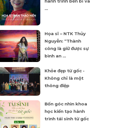
hành trình bền bỉ và
...
Họa sĩ – NTK Thủy
Nguyễn: “Thành
công là giữ được sự
bình an ...
Khỏe đẹp từ gốc -
Không chỉ là một
thông điệp
Bốn góc nhìn khoa
học kiến tạo hành
trình tái sinh từ gốc