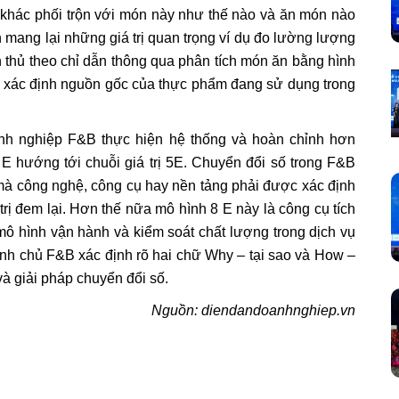
khác phối trộn với món này như thế nào và ăn món nào
mang lại những giá trị quan trọng ví dụ đo lường lượng
n thủ theo chỉ dẫn thông qua phân tích món ăn bằng hình
à xác định nguồn gốc của thực phẩm đang sử dụng trong
nh nghiệp F&B thực hiện hệ thống và hoàn chỉnh hơn
 3 E hướng tới chuỗi giá trị 5E. Chuyển đổi số trong F&B
mà công nghệ, công cụ hay nền tảng phải được xác định
trị đem lại. Hơn thế nữa mô hình 8 E này là công cụ tích
mô hình vận hành và kiểm soát chất lượng trong dịch vụ
nh chủ F&B xác định rõ hai chữ Why – tại sao và How –
à giải pháp chuyển đổi số.
Nguồn: diendandoanhnghiep.vn