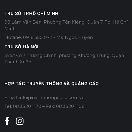
TRỤ SỞ TP.HỒ CHÍ MINH
98 Lâm Văn Bền, Phường Tân Kiểng, Quận 7, Tp. Hồ Chí
Minh.
Hotline: 0916 350 072 - Ms. Ngọc Huyền
TRỤ SỞ HÀ NỘI
375A-377 Trường Chinh, phường Khương Trung, Quận
Thanh Xuân
HỢP TÁC TRUYỀN THÔNG VÀ QUẢNG CÁO
Email: info@namhuongcorp.com.vn
Tel: 08.3820 1170 – Fax: 08.3820 1106