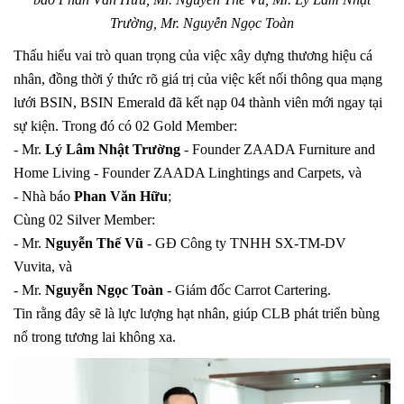
Trường, Mr. Nguyễn Ngọc Toàn
Thấu hiểu vai trò quan trọng của việc xây dựng thương hiệu cá
nhân, đồng thời ý thức rõ giá trị của việc kết nối thông qua mạng
lưới BSIN, BSIN Emerald đã kết nạp 04 thành viên mới ngay tại
sự kiện. Trong đó có 02 Gold Member:
- Mr.
Lý Lâm Nhật Trường
- Founder ZAADA Furniture and
Home Living - Founder ZAADA Linghtings and Carpets, và
- Nhà báo
Phan Văn Hữu
;
Cùng 02 Silver Member:
- Mr.
Nguyễn Thế Vũ
- GĐ Công ty TNHH SX-TM-DV
Vuvita, và
- Mr.
Nguyễn Ngọc Toàn
- Giám đốc Carrot Cartering.
Tin rằng đây sẽ là lực lượng hạt nhân, giúp CLB phát triển bùng
nổ trong tương lai không xa.