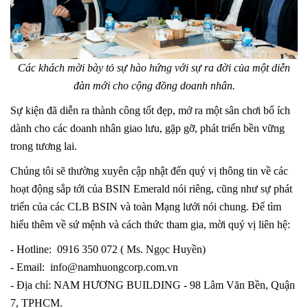
Các khách mời bày tỏ sự hào hứng với sự ra đời của một diễn
đàn mới cho cộng đồng doanh nhân.
Sự kiện đã diễn ra thành công tốt đẹp, mở ra một sân chơi bổ ích
dành cho các doanh nhân giao lưu, gặp gỡ, phát triển bền vững
trong tương lai.
Chúng tôi sẽ thường xuyên cập nhật đến quý vị thông tin về các
hoạt động sắp tới của BSIN Emerald nói riêng, cũng như sự phát
triển của các CLB BSIN và toàn Mạng lưới nói chung. Để tìm
hiểu thêm về sứ mệnh và cách thức tham gia, mời quý vị liên hệ:
- Hotline: 0916 350 072 ( Ms. Ngọc Huyền)
- Email: info@namhuongcorp.com.vn
- Địa chỉ: NAM HƯƠNG BUILDING - 98 Lâm Văn Bền, Quận
7, TPHCM.