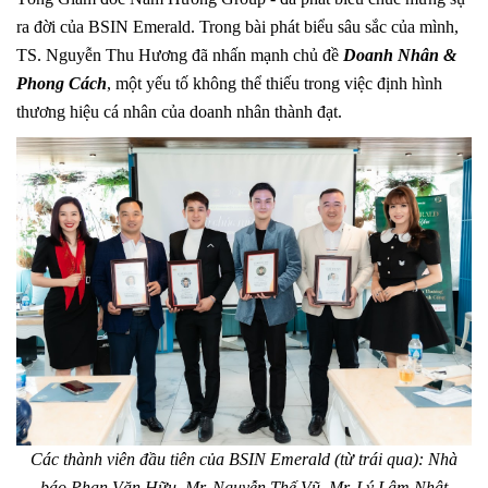
ra đời của BSIN Emerald. Trong bài phát biểu sâu sắc của mình,
TS. Nguyễn Thu Hương đã nhấn mạnh chủ đề
Doanh Nhân &
Phong Cách
, một yếu tố không thể thiếu trong việc định hình
thương hiệu cá nhân của doanh nhân thành đạt.
Các thành viên đầu tiên của BSIN Emerald (từ trái qua): Nhà
báo Phan Văn Hữu, Mr. Nguyễn Thế Vũ, Mr. Lý Lâm Nhật