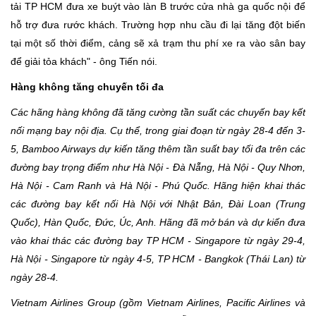
tải TP HCM đưa xe buýt vào làn B trước cửa nhà ga quốc nội để
hỗ trợ đưa rước khách. Trường hợp nhu cầu đi lại tăng đột biến
tại một số thời điểm, cảng sẽ xả trạm thu phí xe ra vào sân bay
để giải tỏa khách" - ông Tiến nói.
Hàng không tăng chuyến tối đa
Các hãng hàng không đã tăng cường tần suất các chuyến bay kết
nối mạng bay nội địa. Cụ thể, trong giai đoạn từ ngày 28-4 đến 3-
5, Bamboo Airways dự kiến tăng thêm tần suất bay tối đa trên các
đường bay trọng điểm như Hà Nội - Đà Nẵng, Hà Nội - Quy Nhơn,
Hà Nội - Cam Ranh và Hà Nội - Phú Quốc. Hãng hiện khai thác
các đường bay kết nối Hà Nội với Nhật Bản, Đài Loan (Trung
Quốc), Hàn Quốc, Đức, Úc, Anh. Hãng đã mở bán và dự kiến đưa
vào khai thác các đường bay TP HCM - Singapore từ ngày 29-4,
Hà Nội - Singapore từ ngày 4-5, TP HCM - Bangkok (Thái Lan) từ
ngày 28-4.
Vietnam Airlines Group (gồm Vietnam Airlines, Pacific Airlines và