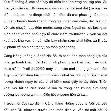
từ cuối tháng 3, các sân bay đã triển khai phương án ứng phó. Cụ
thể, yêu cầu các DN cung ứng dịch vụ vận tải mặt đất (xe buýt, xe
điện, taxi, xe hợp đồng) phải bảo đảm đủ các phương tiện phục
vụ vận chuyển hành khách trong giai đoạn cao điểm, đặc biệt đối
với các chuyến bay đêm muộn, sáng sớm. Ngoài ra, lực lượng an
ninh hàng không phối hợp tổ chức kiểm tra thường xuyên và đột
xuất các khu vực lân cận sân bay nhằm sớm phát hiện, xử lý các
vi phạm về an ninh trật tự, an toàn giao thông…
Cảng Hàng không quốc tế Nội Bài rà soát, tính toán năng lực của
nhà ga hành khách để điều chỉnh phương án khai thác hiệu quả,
thực hiện mở tối đa 22/22 máy soi trước mỗi khung giờ cao điểm
1 giờ để bảo đảm lưu thông nhanh nhất và chủ động kiểm soát
lượng khách ngay từ các vị trí kiểm soát giấy tờ tùy thân. Triển
khai mở tất cả cửa soát vé làn ra trong các khung giờ, tăng
cường lực lượng an ninh điều tiết phương tiện từ xa...
Trước mỗi đợt cao điểm, Cảng Hàng không quốc tế Nội Bài yêu
cầu các DN nhượng quyền khai thác dịch vụ vận tải mặt đất ký