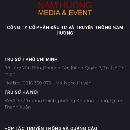
CÔNG TY CỔ PHẦN ĐẦU TƯ VÀ TRUYỀN THÔNG NAM
HƯƠNG
TRỤ SỞ TP.HỒ CHÍ MINH
98 Lâm Văn Bền, Phường Tân Kiểng, Quận 7, Tp. Hồ Chí
Minh.
Hotline: 0916 350 072 - Ms. Ngọc Huyền
TRỤ SỞ HÀ NỘI
375A-377 Trường Chinh, phường Khương Trung, Quận
Thanh Xuân
HỢP TÁC TRUYỀN THÔNG VÀ QUẢNG CÁO