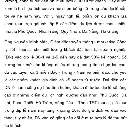
Vương, công ty dự kiến phục vụ hơn 8.000 lượt khách. Đây được
xem là tín hiệu tích cực và hứa hẹn bùng nổ trong các dịp lễ sắp
tới và hè năm nay. Với 3 ngày nghỉ lễ, phần lớn du khách lựa
chọn tour trọn gói với tốp 5 các điểm du lịch được chọn nhiều
nhất là Phú Quốc, Nha Trang, Quy Nhơn, Đà Nẵng, Hà Giang.
Ông Nguyễn Minh Mẫn, Giám đốc truyền thông - marketing Công
ty TST tourist, cho biết lượng khách đặt tour tại doanh nghiệp
(DN) vào dịp lễ 30-4 và 1-5 đến nay đã đạt 50% kế hoạch. Số
lượng tour mở bán không nhiều nhưng mang tính chọn lọc cao,
đủ các tuyến cả 3 miền Bắc - Trung - Nam và biển đảo; chủ yếu
là các nhóm khách gia đình có kế hoạch từ trước. Đại diện các
DN lữ hành cũng dự báo tình huống khách đi tự túc dịp lễ sẽ tăng
cao ở những điểm du lịch nghỉ dưỡng gần như: Phú Quốc, Đà
Lạt, Phan Thiết, Hồ Tràm, Vũng Tàu... Theo TST tourist, giá tour
trong dịp lễ năm nay tăng khoảng 10% do giá dịch vụ đầu vào
tăng; tuy nhiên, DN vẫn cố gắng cân đối ở mức hợp lý để thu hút
du khách.