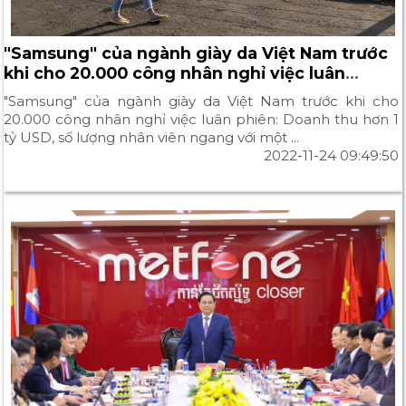
"Samsung" của ngành giày da Việt Nam trước
khi cho 20.000 công nhân nghỉ việc luân
phiên: Doanh thu hơn 1 tỷ USD, số lượng nhân
"Samsung" của ngành giày da Việt Nam trước khi cho
viên ngang với một KCN
20.000 công nhân nghỉ việc luân phiên: Doanh thu hơn 1
tỷ USD, số lượng nhân viên ngang với một ...
2022-11-24 09:49:50