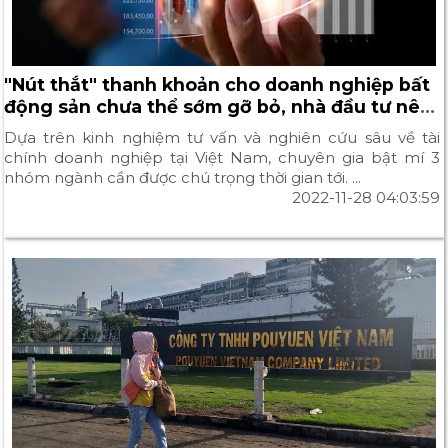
"Nút thắt" thanh khoản cho doanh nghiệp bất
động sản chưa thể sớm gỡ bỏ, nhà đầu tư nên
chuyển hướng sang đâu?
Dựa trên kinh nghiệm tư vấn và nghiên cứu sâu về tài
chính doanh nghiệp tại Việt Nam, chuyên gia bật mí 3
nhóm ngành cần được chú trọng thời gian tới. ...
2022-11-28 04:03:59